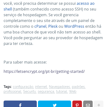
você, você precisa determinar se possui
acesso ao
shell
(também conhecido como acesso SSH) no seu
serviço de hospedagem. Se você gerencia
completamente o seu site através de um painel de
controle como o
cPanel
,
Plesk
ou
WordPress
então há
uma boa chance de que você não tem acesso ao shell.
Você pode perguntar ao seu provedor de hospedagem
para ter certeza.
Para saber mais acesse:
https://letsencrypt.org/pt-br/getting-started/
Tags:
configuração
internet
Navegadores
padrões
profissional
Security
segurança
tutorial
Web