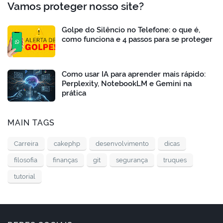
Vamos proteger nosso site?
Golpe do Silêncio no Telefone: o que é,
como funciona e 4 passos para se proteger
Como usar IA para aprender mais rápido:
Perplexity, NotebookLM e Gemini na
prática
MAIN TAGS
Carreira
cakephp
desenvolvimento
dicas
filosofia
finanças
git
segurança
truques
tutorial