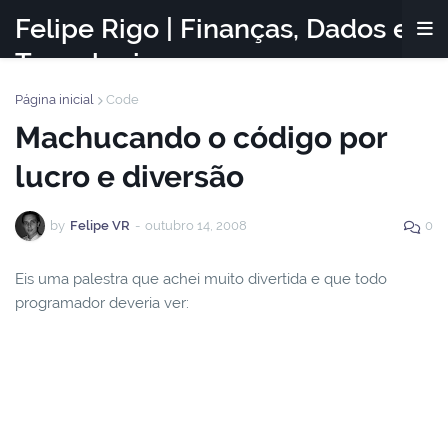
Felipe Rigo | Finanças, Dados e
Tecnologia
Página inicial
Code
Machucando o código por
lucro e diversão
by
Felipe VR
-
outubro 14, 2008
0
Eis uma palestra que achei muito divertida e que todo
programador deveria ver: