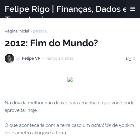
Felipe Rigo | Finanças, Dados e
Tecnologia
Página inicial
pessoal
2012: Fim do Mundo?
by
Felipe VR
-
março 24, 2010
0
Na dúvida melhor não deixar para amanhã o que você pode
aproveitar hoje.
O que aconteceria com a terra caso um
asteróide
de 500km
de diametro atingisse a terra: