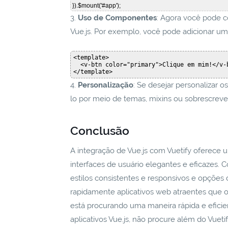
 }).$mount('#app');  
3.
Uso de Componentes
: Agora você pode c
Vue.js. Por exemplo, você pode adicionar u
<template>

  <v-btn color="primary">Clique em mim!</v-btn>

4.
Personalização
: Se desejar personalizar o
lo por meio de temas, mixins ou sobrescreve
Conclusão
A integração de Vue.js com Vuetify oferec
interfaces de usuário elegantes e eficazes
estilos consistentes e responsivos e opções
rapidamente aplicativos web atraentes que 
está procurando uma maneira rápida e eficien
aplicativos Vue.js, não procure além do Vuet