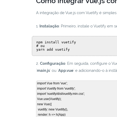
Como Integrar Vue.js co
A integração de Vue.js com Vuetify é simples
1.
Instalação
: Primeiro, instale o Vuetify em
npm install vuetify

# ou

yarn add vuetify
2.
Configuração
: Em seguida, configure o Vu
`
main.js
` ou `
App.vue
` e adicionando-o à inst
 import Vue from 'vue';  

 import Vuetify from 'vuetify';  

 import 'vuetify/dist/vuetify.min.css';  

 Vue.use(Vuetify);  

 new Vue({  

  vuetify: new Vuetify(),  

  render: h => h(App)  
