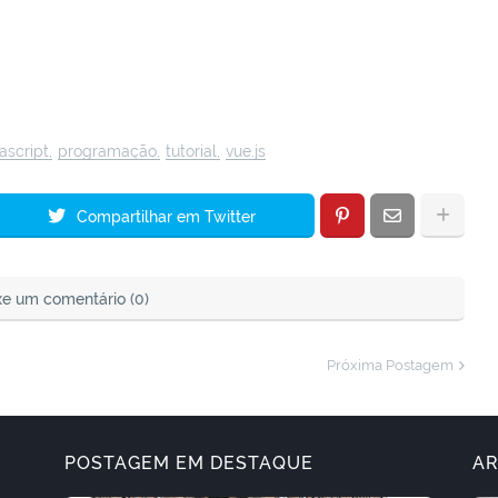
ascript
programação
tutorial
vue.js
Compartilhar em Twitter
xe um comentário (0)
Próxima Postagem
POSTAGEM EM DESTAQUE
AR