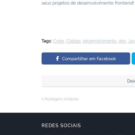
seus projetos de desenvolvimento frontend!
Tags:
Code
Código
desenvolvimento
dev
Jav
Compartilhar em Facebook
Dei
Postagem Anterior
REDES SOCIAIS