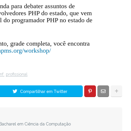
onda para debater assuntos de
volvedores PHP do estado, que vem
l do programador PHP no estado de
nto, grade completa, você encontra
hpms.org/workshop/
nf
profissional
Compartilhar em Twitter
al, Bacharel em Ciência da Computação