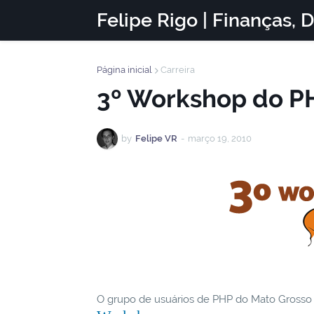
Felipe Rigo | Finanças, 
Página inicial
Carreira
3º Workshop do 
by
Felipe VR
-
março 19, 2010
O grupo de usuários de PHP do Mato Grosso