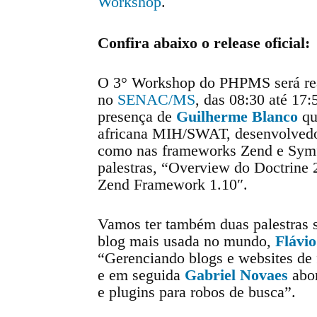
Workshop
.
Confira abaixo o release oficial:
O 3° Workshop do PHPMS será rea
no
SENAC/MS
, das 08:30 até 17:
presença de
Guilherme Blanco
qu
africana MIH/SWAT, desenvolvedor
como nas frameworks Zend e Symfo
palestras, “Overview do Doctrine 
Zend Framework 1.10″.
Vamos ter também duas palestras 
blog mais usada no mundo,
Flávi
“Gerenciando blogs e websites d
e em seguida
Gabriel Novaes
abor
e plugins para robos de busca”.