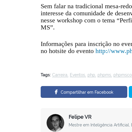
Sem falar na tradicional mesa-red
interesse da comunidade de desen
nesse workshop com o tema “Perfi
MS”.
Informações para inscrição no eve
no hotsite do evento
http://www.p
Tags:
Carreira
Eventos
php
phpms
phpmsco
Compartilhar em Facebook
Felipe VR
Mestre em Inteligência Artifici