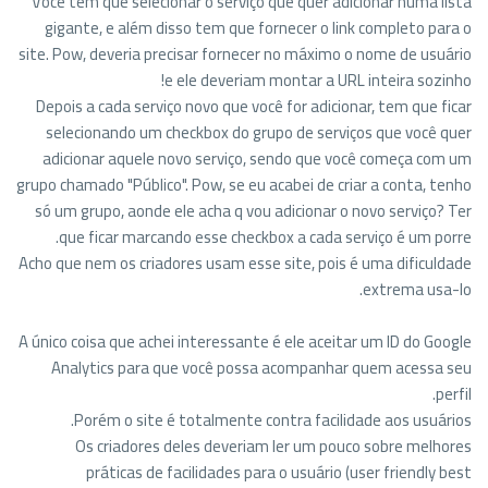
Você tem que selecionar o serviço que quer adicionar numa lista
gigante, e além disso tem que fornecer o link completo para o
site. Pow, deveria precisar fornecer no máximo o nome de usuário
e ele deveriam montar a URL inteira sozinho!
Depois a cada serviço novo que você for adicionar, tem que ficar
selecionando um checkbox do grupo de serviços que você quer
adicionar aquele novo serviço, sendo que você começa com um
grupo chamado "Público". Pow, se eu acabei de criar a conta, tenho
só um grupo, aonde ele acha q vou adicionar o novo serviço? Ter
que ficar marcando esse checkbox a cada serviço é um porre.
Acho que nem os criadores usam esse site, pois é uma dificuldade
extrema usa-lo.
A único coisa que achei interessante é ele aceitar um ID do Google
Analytics para que você possa acompanhar quem acessa seu
perfil.
Porém o site é totalmente contra facilidade aos usuários.
Os criadores deles deveriam ler um pouco sobre melhores
práticas de facilidades para o usuário (user friendly best