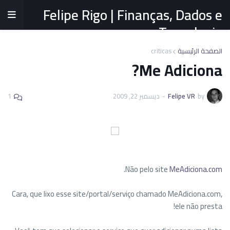
Felipe Rigo | Finanças, Dados e
Tecnologia
criticas
الصفحة الرئيسية
Me Adiciona?
1
ديسمبر 22, 2009
-
Felipe VR
by
.
Não pelo site
MeAdiciona.com
Cara, que lixo esse site/portal/serviço chamado MeAdiciona.com,
ele não presta!